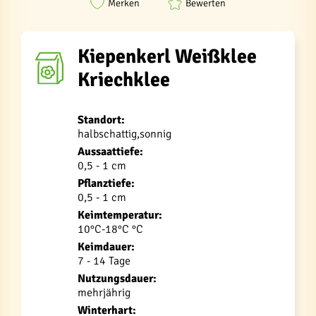
Merken
Bewerten
Kiepenkerl Weißklee
Kriechklee
Standort:
halbschattig,sonnig
Aussaattiefe:
0,5 - 1 cm
Pflanztiefe:
0,5 - 1 cm
Keimtemperatur:
10°C-18°C °C
Keimdauer:
7 - 14 Tage
Nutzungsdauer:
mehrjährig
Winterhart: