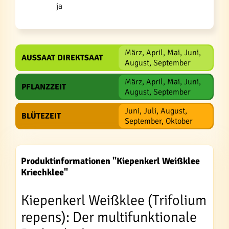
ja
März, April, Mai, Juni,
AUSSAAT DIREKTSAAT
August, September
März, April, Mai, Juni,
PFLANZZEIT
August, September
Juni, Juli, August,
BLÜTEZEIT
September, Oktober
Produktinformationen "Kiepenkerl Weißklee
Kriechklee"
Kiepenkerl Weißklee (Trifolium
repens): Der multifunktionale