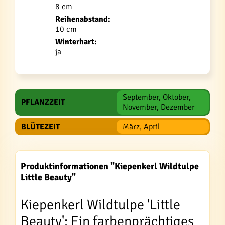
8 cm
Reihenabstand:
10 cm
Winterhart:
ja
September, Oktober,
PFLANZZEIT
November, Dezember
BLÜTEZEIT
März, April
Produktinformationen "Kiepenkerl Wildtulpe
Little Beauty"
Kiepenkerl Wildtulpe 'Little
Beauty': Ein farbenprächtiges