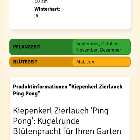
10 cm
Winterhart:
ja
September, Oktober,
PFLANZZEIT
November, Dezember
BLÜTEZEIT
Mai, Juni
Produktinformationen "Kiepenkerl Zierlauch
Ping Pong"
Kiepenkerl Zierlauch 'Ping
Pong': Kugelrunde
Blütenpracht für Ihren Garten