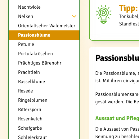
Tipp:
Nachtviole
Tonkübel
Nelken
Standfest
Orientalischer Waldmeister
Passionsblume
Petunie
Portulakröschen
Passionsblu
Prächtiges Bärenohr
Prachtlein
Die Passionsblume, 
ist. Mit ihren einzig
Rasselblume
Resede
Passionsblumensam
Ringelblumen
gesät werden. Die K
Rittersporn
Aussaat und Pfle
Rosenkelch
Schafgarbe
Die Aussaat von Pas
Keimung zu beschleu
Schleierkraut