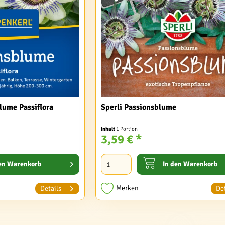
lume Passiflora
Sperli Passionsblume
Inhalt
1 Portion
3,59 € *
en
Warenkorb
In den
Warenkorb
Merken
Details
Det