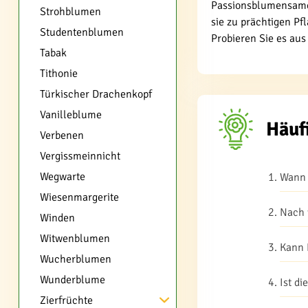
Passionsblumensamen
Strohblumen
sie zu prächtigen Pf
Studentenblumen
Probieren Sie es aus
Tabak
Tithonie
Türkischer Drachenkopf
Vanilleblume
Häuf
Verbenen
Vergissmeinnicht
Wegwarte
Wann 
Wiesenmargerite
Nach 
Winden
Witwenblumen
Kann 
Wucherblumen
Wunderblume
Ist d
Zierfrüchte