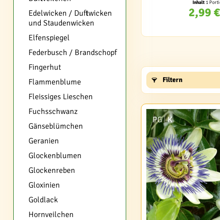
Inhalt
1 Port
2,99 €
Edelwicken / Duftwicken
und Staudenwicken
Elfenspiegel
Federbusch / Brandschopf
Fingerhut
Filtern
Flammenblume
Fleissiges Lieschen
Fuchsschwanz
Gänseblümchen
Geranien
Glockenblumen
Glockenreben
Gloxinien
Goldlack
Hornveilchen