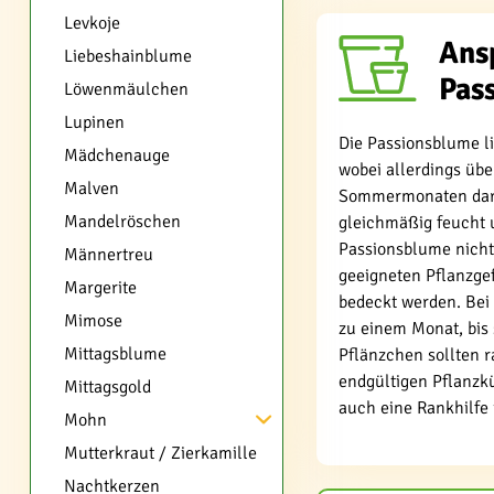
Levkoje
Ans
Liebeshainblume
Pas
Löwenmäulchen
Lupinen
Die Passionsblume l
Mädchenauge
wobei allerdings übe
Malven
Sommermonaten darf 
Mandelröschen
gleichmäßig feucht u
Passionsblume nicht.
Männertreu
geeigneten Pflanzge
Margerite
bedeckt werden. Bei 
Mimose
zu einem Monat, bis 
Mittagsblume
Pflänzchen sollten r
endgültigen Pflanzkü
Mittagsgold
auch eine Rankhilfe 
Mohn
Mutterkraut / Zierkamille
Nachtkerzen