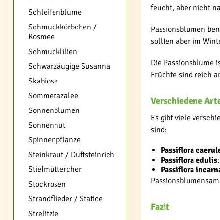
feucht, aber nicht n
Schleifenblume
Schmuckkörbchen /
Passionsblumen benö
Kosmee
sollten aber im Wint
Schmucklilien
Die Passionsblume is
Schwarzäugige Susanna
Früchte sind reich a
Skabiose
Sommerazalee
Verschiedene Art
Sonnenblumen
Es gibt viele versch
Sonnenhut
sind:
Spinnenpflanze
Passiflora caerul
Steinkraut / Duftsteinrich
Passiflora edulis
Stiefmütterchen
Passiflora incarn
Passionsblumensamen 
Stockrosen
Strandflieder / Statice
Fazit
Strelitzie