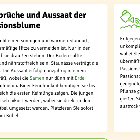
prüche und Aussaat der
sionsblume
Entgegen
iebt einen sonnigen und warmen Standort,
unkompliz
rmäßige Hitze zu vermeiden ist. Nur in den
wobei Si
sie draußen stehen. Der Boden sollte
übermäßi
nd nährstoffreich sein. Staunässe verträgt die
Passions
 Die Aussaat erfolgt ganzjährig in einem
Passions
fäß, wobei die
Samen
nur dünn mit
Erde
geeignet
gleichmäßiger Feuchtigkeit benötigen sie bis
Pflanze g
sich die ersten Keimlinge zeigen. Die jungen
gießen Si
asch pikiert werden, wobei sie direkt in den
austrockn
bel umgesetzt werden. Platzieren Sie sofort
im Kübel.