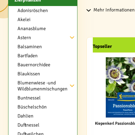
Zierpflanzen
Mehr Informationen 
Adonisröschen
Akelei
Ananasblume
Astern
Topseller
Balsaminen
Bartfaden
Bauernorchidee
Blaukissen
Blumenwiese -und
Wildblumenmischungen
Buntnessel
Büschelschön
Dahlien
Kiepenkerl Passionsbl
Duftnessel
Duftveilchen