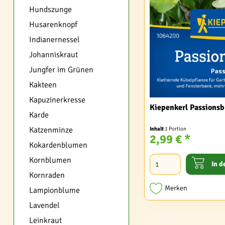
Hundszunge
Husarenknopf
Indianernessel
Johanniskraut
Jungfer im Grünen
Kakteen
Kapuzinerkresse
Kiepenkerl Passionsb
Karde
Katzenminze
Inhalt
1 Portion
2,99 € *
Kokardenblumen
Kornblumen
In d
Kornraden
Merken
Lampionblume
Lavendel
Leinkraut