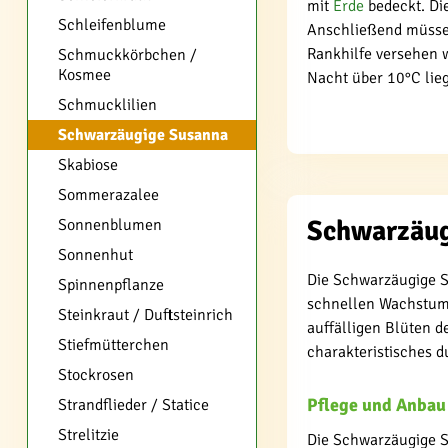
mit
Erde
bedeckt. Die
Schleifenblume
Anschließend müssen
Rankhilfe versehen 
Schmuckkörbchen /
Kosmee
Nacht über 10°C lie
Schmucklilien
Schwarzäugige Susanna
Skabiose
Sommerazalee
Schwarzäug
Sonnenblumen
Sonnenhut
Die Schwarzäugige Su
Spinnenpflanze
schnellen Wachstum b
Steinkraut / Duftsteinrich
auffälligen Blüten 
Stiefmütterchen
charakteristisches d
Stockrosen
Pflege und Anbau
Strandflieder / Statice
Strelitzie
Die Schwarzäugige Su