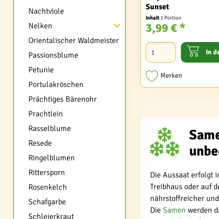
Sunset
Nachtviole
Inhalt
1 Portion
3,99 € *
Nelken
Orientalischer Waldmeister
In d
Passionsblume
Petunie
Merken
Portulakröschen
Prächtiges Bärenohr
Prachtlein
Rasselblume
Same
Resede
unbe
Ringelblumen
Rittersporn
Die Aussaat erfolgt 
Treibhaus oder auf d
Rosenkelch
nährstoffreicher und
Schafgarbe
Die
Samen
werden da
Schleierkraut