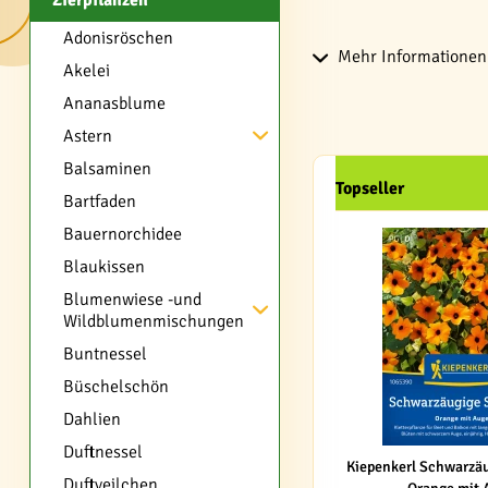
Zierpflanzen
Adonisröschen
Mehr Informationen 
Akelei
Ananasblume
Astern
Balsaminen
Topseller
Bartfaden
Bauernorchidee
Blaukissen
Blumenwiese -und
Wildblumenmischungen
Buntnessel
Büschelschön
Dahlien
Duftnessel
Kiepenkerl Schwarzä
Duftveilchen