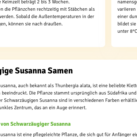
 Keimzeit beträgt 2 bis 3 Wochen.
namensge
 die Pflänzchen rechtzeitig mit Stäbchen als
variieren
werden. Sobald die Außentemperaturen in der
einer dun
gen, können sie nach draußen.
bildet si
unter 8°C
ige Susanna Samen
sanna, auch bekannt als Thunbergia alata, ist eine beliebte Klet
eeindruckt. Die Pflanze stammt ursprünglich aus Südafrika und is
der Schwarzäugigen Susanna sind in verschiedenen Farben erhältli
unkles Zentrum, das an ein Auge erinnert.
 von Schwarzäugiger Susanna
sanna ist eine pflegeleichte Pflanze, die sich gut für Anfänger ei