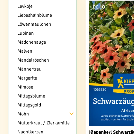
Levkoje
Liebeshainblume
Löwenmäulchen
Lupinen
Mädchenauge
Malven
Mandelröschen
Männertreu
Margerite
Mimose
Mittagsblume
Mittagsgold
Mohn
Mutterkraut / Zierkamille
Nachtkerzen
Kiepenkerl Schwarzä