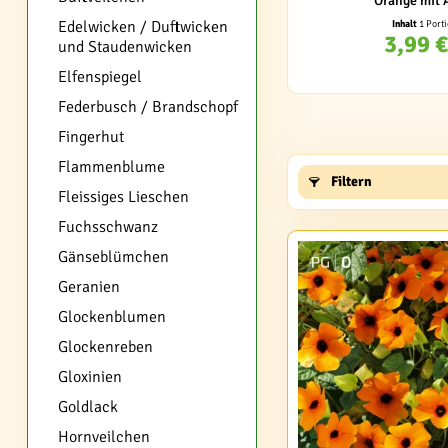
Orange mit 
Edelwicken / Duftwicken
Inhalt
1 Port
3,99 €
und Staudenwicken
Elfenspiegel
Federbusch / Brandschopf
Fingerhut
Flammenblume
Filtern
Fleissiges Lieschen
Fuchsschwanz
Gänseblümchen
Geranien
Glockenblumen
Glockenreben
Gloxinien
Goldlack
Hornveilchen