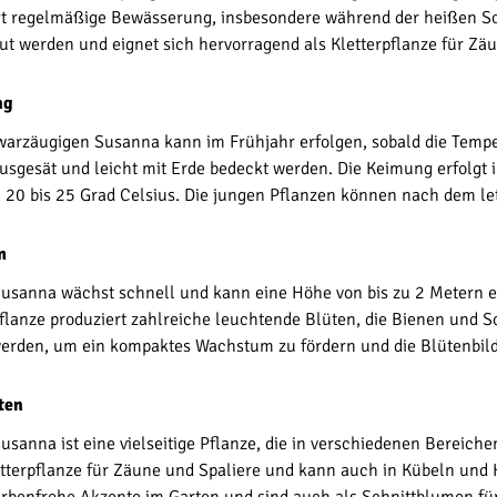
gt regelmäßige Bewässerung, insbesondere während der heißen S
t werden und eignet sich hervorragend als Kletterpflanze für Zäu
ng
warzäugigen Susanna kann im Frühjahr erfolgen, sobald die Tempe
usgesät und leicht mit Erde bedeckt werden. Die Keimung erfolgt i
20 bis 25 Grad Celsius. Die jungen Pflanzen können nach dem letz
m
sanna wächst schnell und kann eine Höhe von bis zu 2 Metern erre
flanze produziert zahlreiche leuchtende Blüten, die Bienen und 
erden, um ein kompaktes Wachstum zu fördern und die Blütenbil
ten
sanna ist eine vielseitige Pflanze, die in verschiedenen Bereiche
etterpflanze für Zäune und Spaliere und kann auch in Kübeln un
farbenfrohe Akzente im Garten und sind auch als Schnittblumen 