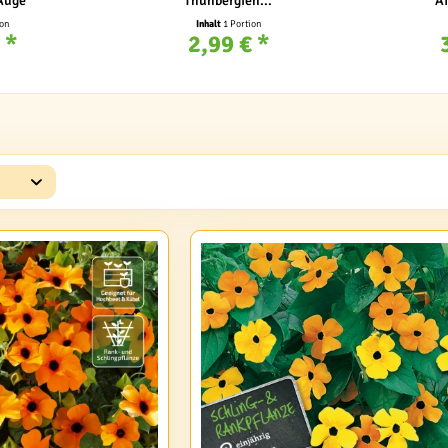
Auge
Thunbergien...
Af
ion
Inhalt
1 Portion
 *
2,99 € *