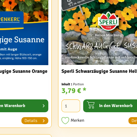
ugige Susanne Orange
Sperli Schwarzäugige Susanne Hel
Inhalt
1 Portion
3,79 € *
en
Warenkorb
In den
Warenkorb
Merken
Details
Det