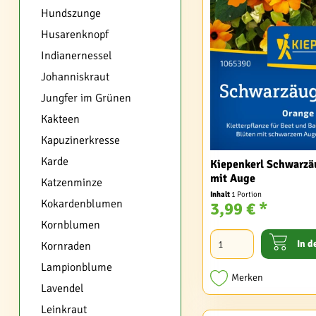
Hundszunge
Husarenknopf
Indianernessel
Johanniskraut
Jungfer im Grünen
Kakteen
Kapuzinerkresse
Karde
Kiepenkerl Schwarzä
mit Auge
Katzenminze
Inhalt
1 Portion
Kokardenblumen
3,99 € *
Kornblumen
In d
Kornraden
Lampionblume
Merken
Lavendel
Leinkraut