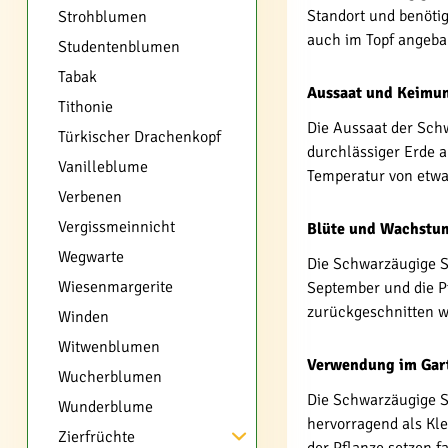
Standort und benöti
Strohblumen
auch im Topf angebau
Studentenblumen
Tabak
Aussaat und Keimu
Tithonie
Die Aussaat der Sch
Türkischer Drachenkopf
durchlässiger Erde a
Vanilleblume
Temperatur von etwa 
Verbenen
Vergissmeinnicht
Blüte und Wachstu
Wegwarte
Die Schwarzäugige Su
Wiesenmargerite
September und die P
zurückgeschnitten w
Winden
Witwenblumen
Verwendung im Gar
Wucherblumen
Die Schwarzäugige Su
Wunderblume
hervorragend als Kl
Zierfrüchte
der Pflanze setzen 