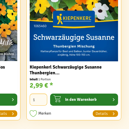
ios
Kiepenkerl Schwarzäugige Susanne
Thunbergien...
Inhalt
1 Portion
2,99 € *
In den
Warenkorb
Merken
ails
Details