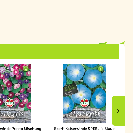
kwinde Presto Mischung
Sperli Kaiserwinde SPERLI's Blaue
Ki