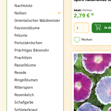
Nachtviole
Inhalt
1 Portion
Nelken
2,79 € *
Orientalischer Waldmeister
Passionsblume
In d
Petunie
Merken
Portulakröschen
Prächtiges Bärenohr
Prachtlein
Rasselblume
Resede
Ringelblumen
Rittersporn
Rosenkelch
Schafgarbe
Schleierkraut