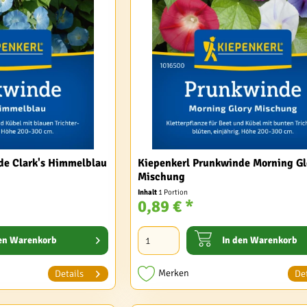
de Clark's Himmelblau
Kiepenkerl Prunkwinde Morning Gl
Mischung
Inhalt
1 Portion
0,89 € *
en
Warenkorb
In den
Warenkorb
Merken
Details
Det