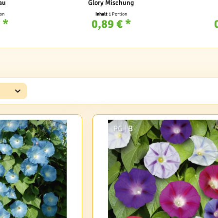
au
Glory Mischung
ion
Inhalt
1 Portion
 *
0,89 € *