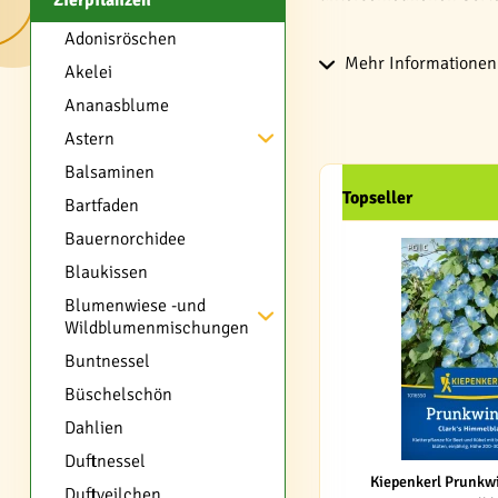
Zierpflanzen
Adonisröschen
Mehr Informationen 
Akelei
Ananasblume
Astern
Balsaminen
Topseller
Bartfaden
Bauernorchidee
Blaukissen
Blumenwiese -und
Wildblumenmischungen
Buntnessel
Büschelschön
Dahlien
Duftnessel
Kiepenkerl Prunkwi
Duftveilchen