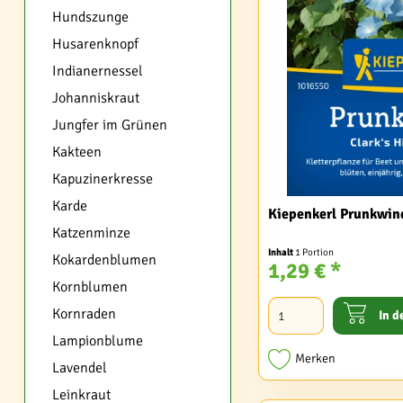
Hundszunge
Husarenknopf
Indianernessel
Johanniskraut
Jungfer im Grünen
Kakteen
Kapuzinerkresse
Karde
Kiepenkerl Prunkwin
Katzenminze
Inhalt
1 Portion
Kokardenblumen
1,29 € *
Kornblumen
Kornraden
In d
Lampionblume
Merken
Lavendel
Leinkraut