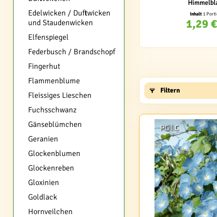
Himmelbl
Edelwicken / Duftwicken
Inhalt
1 Port
1,29 €
und Staudenwicken
Elfenspiegel
Federbusch / Brandschopf
Fingerhut
Flammenblume
Filtern
Fleissiges Lieschen
Fuchsschwanz
Gänseblümchen
Geranien
Glockenblumen
Glockenreben
Gloxinien
Goldlack
Hornveilchen