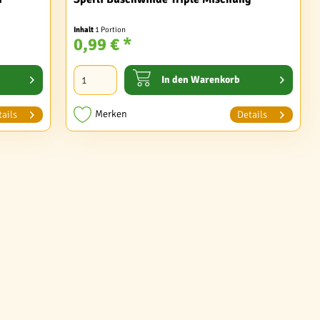
Inhalt
1 Portion
0,99 € *
In den
Warenkorb
Merken
ails
Details