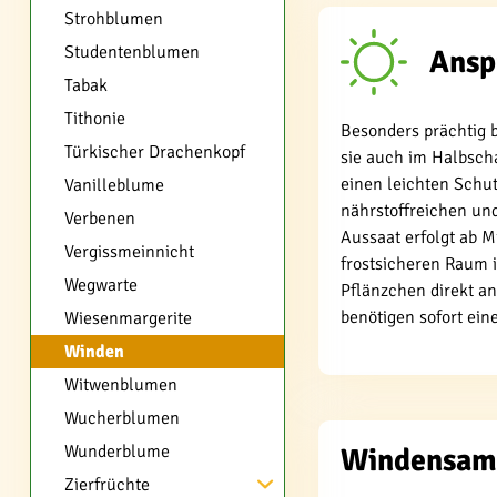
Strohblumen
Studentenblumen
Ansp
Tabak
Tithonie
Besonders prächtig 
Türkischer Drachenkopf
sie auch im Halbscha
einen leichten Schu
Vanilleblume
nährstoffreichen un
Verbenen
Aussaat erfolgt ab Mi
Vergissmeinnicht
frostsicheren Raum i
Wegwarte
Pflänzchen direkt an
benötigen sofort ein
Wiesenmargerite
Winden
Witwenblumen
Wucherblumen
Wunderblume
Windensamen
Zierfrüchte