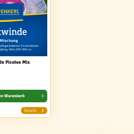
de Picotee Mix
en
Warenkorb
Details