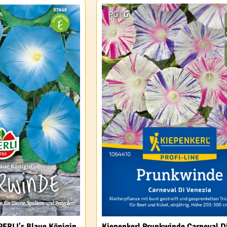
PERLI's Blaue Königin
Kiepenkerl Prunkwinde Carneval D