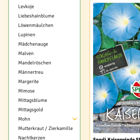
Levkoje
Liebeshainblume
Löwenmäulchen
Lupinen
Mädchenauge
Malven
Mandelröschen
Männertreu
Margerite
Mimose
Mittagsblume
Mittagsgold
Mohn
Mutterkraut / Zierkamille
Nachtkerzen
Sperli Kaiserwinde S