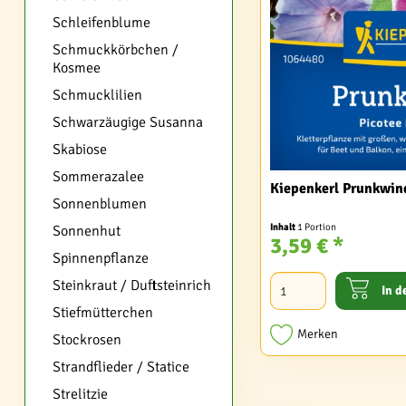
Schleifenblume
Schmuckkörbchen /
Kosmee
Schmucklilien
Schwarzäugige Susanna
Skabiose
Sommerazalee
Kiepenkerl Prunkwin
Sonnenblumen
Inhalt
1 Portion
Sonnenhut
3,59 € *
Spinnenpflanze
Steinkraut / Duftsteinrich
In d
Stiefmütterchen
Merken
Stockrosen
Strandflieder / Statice
Strelitzie