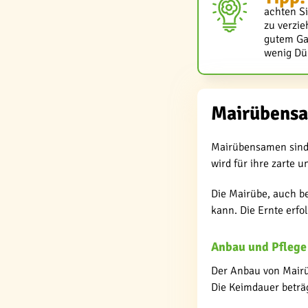
achten Si
zu verzie
gutem Ga
wenig Dün
Mairübensa
Mairübensamen sind 
wird für ihre zarte 
Die Mairübe, auch b
kann. Die Ernte erfo
Anbau und Pfleg
Der Anbau von Mairüb
Die Keimdauer beträg