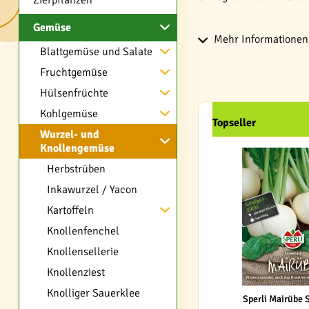
Zierpflanzen
Gemüse
Mehr Informationen 
Blattgemüse und Salate
Fruchtgemüse
Hülsenfrüchte
Kohlgemüse
Topseller
Wurzel- und
Knollengemüse
Herbstrüben
Inkawurzel / Yacon
Kartoffeln
Knollenfenchel
Knollensellerie
Knollenziest
Knolliger Sauerklee
Sperli Mairübe 