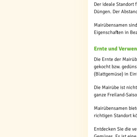
Der ideale Standort 
Düngen. Der Abstand 
Mairübensamen sind a
Eigenschaften in Be
Ernte und Verwe
Die Ernte der Mairüb
gekocht bzw. gedünst
(Blattgemüse) in Ein
Die Mairübe ist nich
ganze Freiland-Saiso
Mairübensamen biete
richtigen Standort k
Entdecken Sie die v
Gemüses. Es ist eine