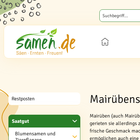
Mairübens
Restposten
Mairüben (auch Mairübc
Saatgut
gerieten sie allerding
frische Geschmack mach
Blumensamen und
ermöglichen auch eine E