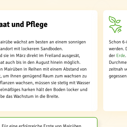
aat und Pflege
airübe wächst am besten an einem sonnigen
Schon 6-
Standort mit lockerem Sandboden.
werden. D
d sie im März direkt im Freiland ausgesät,
der
Erde
aat auch bis in den August hinein möglich.
Durchmess
n Mairüben in Reihen mit einem Abstand von
zeitnah v
t, um ihnen genügend Raum zum wachsen zu
gegessen
Pflanzen wachsen, müssen sie stetig mit Wasser
gelmäßiges harken hält den Boden locker und
übe das Wachstum in die Breite.
Für eine erfolgreiche Ernte von Mairüben,