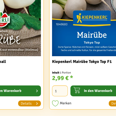
ball
Kiepenkerl Mairübe Tokyo Top F1
Inhalt
1 Portion
2,99 € *
en
Warenkorb
In den
Warenkorb
Merken
Details
Det