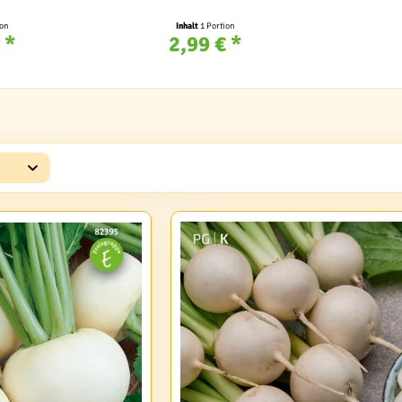
ion
Inhalt
1 Portion
 *
2,99 € *