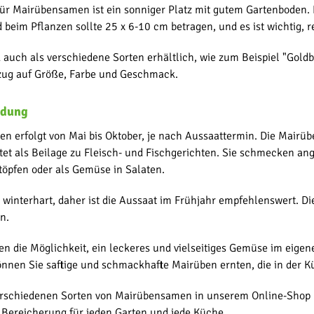
für Mairübensamen ist ein sonniger Platz mit gutem Gartenboden. 
beim Pflanzen sollte 25 x 6-10 cm betragen, und es ist wichtig, re
uch als verschiedene Sorten erhältlich, wie zum Beispiel "Goldba
zug auf Größe, Farbe und Geschmack.
ndung
en erfolgt von Mai bis Oktober, je nach Aussaattermin. Die Mairü
et als Beilage zu Fleisch- und Fischgerichten. Sie schmecken ang
töpfen oder als Gemüse in Salaten.
t winterhart, daher ist die Aussaat im Frühjahr empfehlenswert. Di
n.
n die Möglichkeit, ein leckeres und vielseitiges Gemüse im eigen
önnen Sie saftige und schmackhafte Mairüben ernten, die in der K
erschiedenen Sorten von Mairübensamen in unserem Online-Shop 
 Bereicherung für jeden Garten und jede Küche.