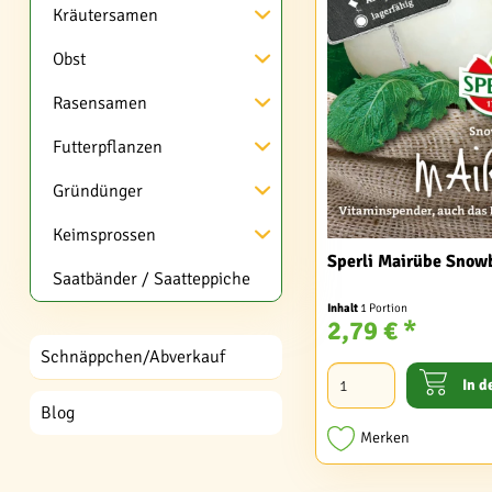
Kräutersamen
Obst
Rasensamen
Futterpflanzen
Gründünger
Keimsprossen
Sperli Mairübe Snow
Saatbänder / Saatteppiche
Inhalt
1 Portion
2,79 € *
Schnäppchen/Abverkauf
In d
Blog
Merken