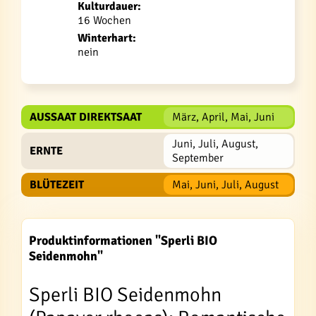
Kulturdauer:
16 Wochen
Winterhart:
nein
AUSSAAT DIREKTSAAT
März, April, Mai, Juni
Juni, Juli, August,
ERNTE
September
BLÜTEZEIT
Mai, Juni, Juli, August
Produktinformationen "Sperli BIO
Seidenmohn"
Sperli BIO Seidenmohn