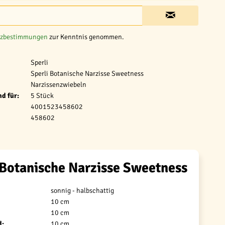
tzbestimmungen
zur Kenntnis genommen.
Sperli
Sperli Botanische Narzisse Sweetness
Narzissenzwiebeln
d für:
5 Stück
4001523458602
458602
 Botanische Narzisse Sweetness
sonnig - halbschattig
10 cm
10 cm
d:
10 cm