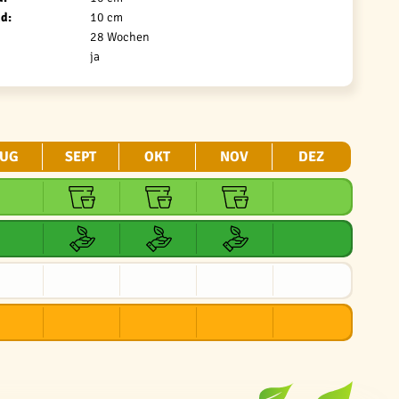
d:
10 cm
28 Wochen
ja
UG
SEPT
OKT
NOV
DEZ