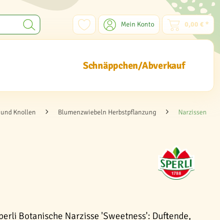
Mein Konto
0,00 € *
Schnäppchen/Abverkauf
und Knollen
Blumenzwiebeln Herbstpflanzung
Narzissen
perli Botanische Narzisse 'Sweetness': Duftende,