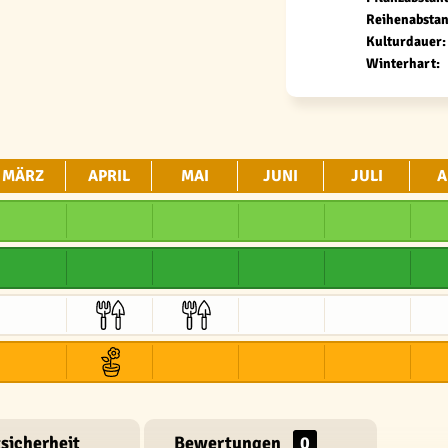
Reihenabstan
Kulturdauer:
Winterhart:
MÄRZ
APRIL
MAI
JUNI
JULI
A
sicherheit
Bewertungen
0