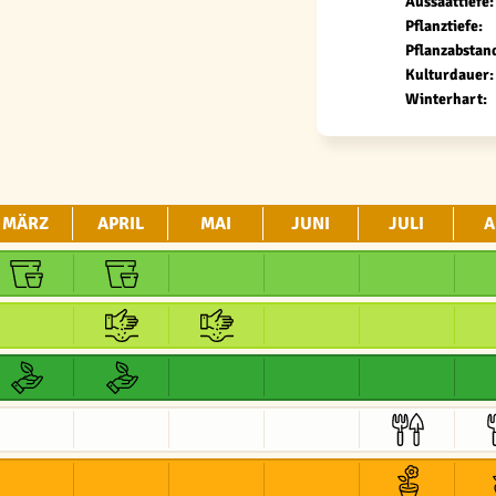
Aussaattiefe:
Pflanztiefe:
Pflanzabstan
Kulturdauer:
Winterhart:
MÄRZ
APRIL
MAI
JUNI
JULI
A