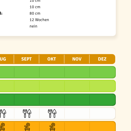
10 cm
10 cm
d:
80 cm
12 Wochen
nein
UG
SEPT
OKT
NOV
DEZ