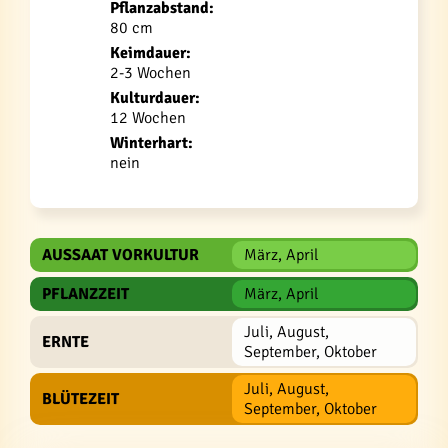
Pflanzabstand:
80 cm
Keimdauer:
2-3 Wochen
Kulturdauer:
12 Wochen
Winterhart:
nein
AUSSAAT VORKULTUR
März, April
PFLANZZEIT
März, April
Juli, August,
ERNTE
September, Oktober
Juli, August,
BLÜTEZEIT
September, Oktober