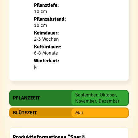
Pflanztiefe:
10 cm
Pflanzabstand:
10 cm
Keimdauer:
2-3 Wochen
Kulturdauer:
6-8 Monate
Winterhart:
ja
September, Oktober,
PFLANZZEIT
November, Dezember
BLÜTEZEIT
Mai
Produktinformationen "Sperli