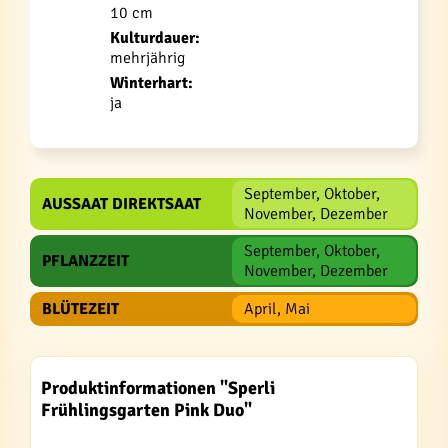
10 cm
Kulturdauer:
mehrjährig
Winterhart:
ja
September, Oktober,
AUSSAAT DIREKTSAAT
November, Dezember
September, Oktober,
PFLANZZEIT
November, Dezember
BLÜTEZEIT
April, Mai
Produktinformationen "Sperli
Frühlingsgarten Pink Duo"