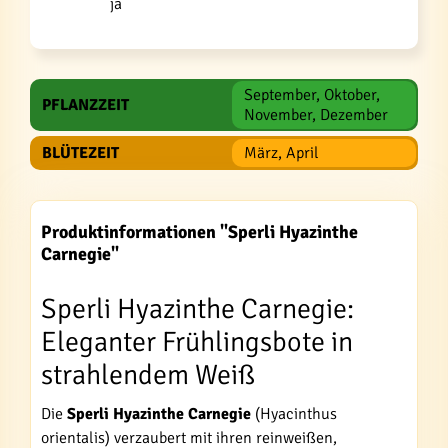
ja
September, Oktober,
PFLANZZEIT
November, Dezember
BLÜTEZEIT
März, April
Produktinformationen "Sperli Hyazinthe
Carnegie"
Sperli Hyazinthe Carnegie:
Eleganter Frühlingsbote in
strahlendem Weiß
Die
Sperli Hyazinthe Carnegie
(Hyacinthus
orientalis) verzaubert mit ihren reinweißen,