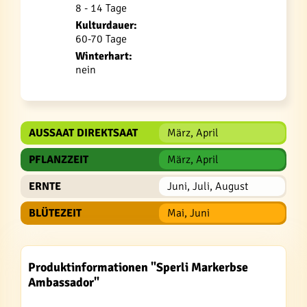
8 - 14 Tage
Kulturdauer:
60-70 Tage
Winterhart:
nein
AUSSAAT DIREKTSAAT
März, April
PFLANZZEIT
März, April
ERNTE
Juni, Juli, August
BLÜTEZEIT
Mai, Juni
Produktinformationen "Sperli Markerbse
Ambassador"