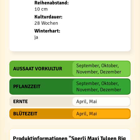
Reihenabstand:
10 cm
Kulturdauer:
28 Wochen
Winterhart:
ja
September, Oktober,
AUSSAAT VORKULTUR
November, Dezember
September, Oktober,
PFLANZZEIT
November, Dezember
ERNTE
April, Mai
BLÜTEZEIT
April, Mai
Produktinformationen "Sperli Maxi Tulpen Big