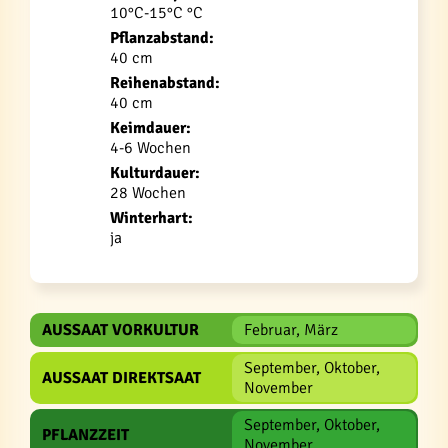
10°C-15°C °C
Pflanzabstand:
40 cm
Reihenabstand:
40 cm
Keimdauer:
4-6 Wochen
Kulturdauer:
28 Wochen
Winterhart:
ja
AUSSAAT VORKULTUR
Februar, März
September, Oktober,
AUSSAAT DIREKTSAAT
November
September, Oktober,
PFLANZZEIT
November