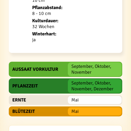
10 cm
Pflanzabstand:
8 - 10 cm
Kulturdauer:
32 Wochen
Winterhart:
ja
September, Oktober,
AUSSAAT VORKULTUR
November
September, Oktober,
PFLANZZEIT
November, Dezember
ERNTE
Mai
BLÜTEZEIT
Mai