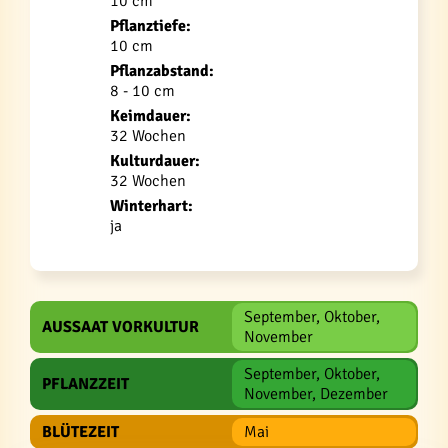
10 cm
Pflanztiefe:
10 cm
Pflanzabstand:
8 - 10 cm
Keimdauer:
32 Wochen
Kulturdauer:
32 Wochen
Winterhart:
ja
September, Oktober,
AUSSAAT VORKULTUR
November
September, Oktober,
PFLANZZEIT
November, Dezember
BLÜTEZEIT
Mai