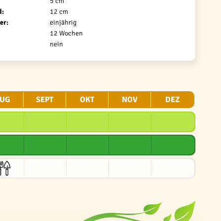
5 cm
d:
12 cm
er:
einjährig
12 Wochen
nein
UG
SEPT
OKT
NOV
DEZ