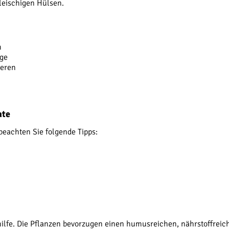
fleischigen Hülsen.
m
nge
ieren
nte
beachten Sie folgende Tipps:
ilfe. Die Pflanzen bevorzugen einen humusreichen, nährstoffreic