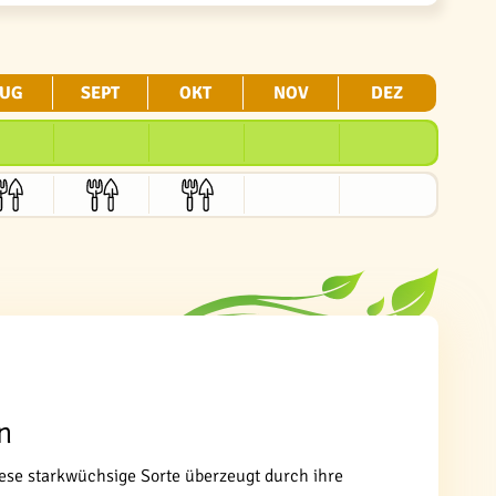
UG
SEPT
OKT
NOV
DEZ
n
ese starkwüchsige Sorte überzeugt durch ihre