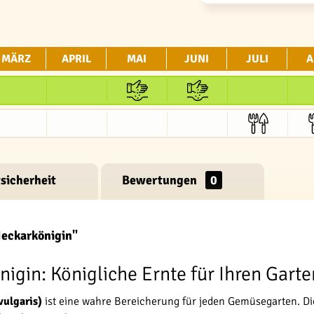
MÄRZ
APRIL
MAI
JUNI
JULI
A
sicherheit
Bewertungen
0
Neckarkönigin"
gin: Königliche Ernte für Ihren Garte
vulgaris)
ist eine wahre Bereicherung für jeden Gemüsegarten. Di