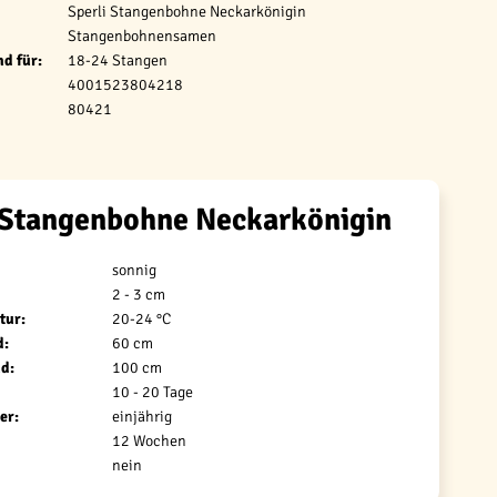
Sperli Stangenbohne Neckarkönigin
Stangenbohnensamen
d für:
18-24 Stangen
4001523804218
80421
 Stangenbohne Neckarkönigin
sonnig
2 - 3 cm
tur:
20-24 °C
d:
60 cm
d:
100 cm
10 - 20 Tage
er:
einjährig
12 Wochen
nein