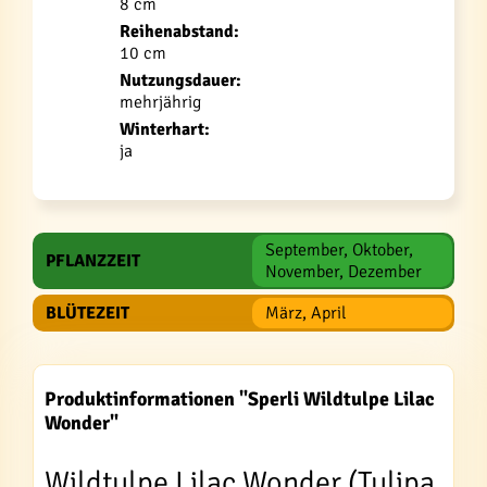
8 cm
Reihenabstand:
10 cm
Nutzungsdauer:
mehrjährig
Winterhart:
ja
September, Oktober,
PFLANZZEIT
November, Dezember
BLÜTEZEIT
März, April
Produktinformationen "Sperli Wildtulpe Lilac
Wonder"
Wildtulpe Lilac Wonder (Tulipa