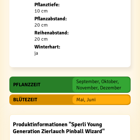
Pflanztiefe:
10 cm
Pflanzabstand:
20 cm
Reihenabstand:
20 cm
Winterhart:
ja
September, Oktober,
PFLANZZEIT
November, Dezember
BLÜTEZEIT
Mai, Juni
Produktinformationen "Sperli Young
Generation Zierlauch Pinball Wizard"