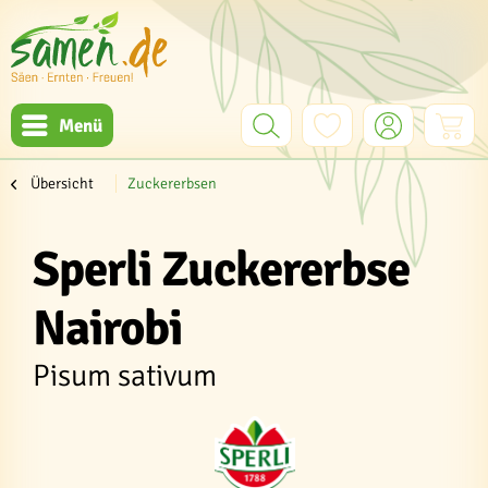
Menü
Übersicht
Zuckererbsen
Sperli Zuckererbse
Nairobi
Pisum sativum