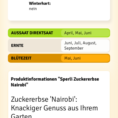
Winterhart:
nein
AUSSAAT DIREKTSAAT
April, Mai, Juni
Juni, Juli, August,
ERNTE
September
BLÜTEZEIT
Mai, Juni
Produktinformationen "Sperli Zuckererbse
Nairobi"
Zuckererbse 'Nairobi':
Knackiger Genuss aus Ihrem
Garten