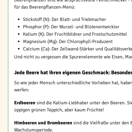
Beerenpflanzen sind wie anspruchsvolle Feinschmecker - si
für das Beerenpflanzen-Menü:
Stickstoff (N): Der Blatt- und Triebmacher
Phosphor (P): Der Wurzel- und Blütenentwickler
Kalium (K): Der Fruchtbildner und Frostschutzmittel
Magnesium (Mg): Der Chlorophyll-Produzent
Calcium (Ca): Der Zellwand-Stärker und Qualitätsverb
Und nicht zu vergessen die Spurenelemente wie Eisen, Mang
Jede Beere hat ihren eigenen Geschmack: Besonder
So wie jeder Mensch unterschiedliche Vorlieben hat, habe
werfen:
Erdbeeren
sind die Kalium-Liebhaber unter den Beeren. Sie
üppigen grünen Teppich, aber kaum Früchte!
Himbeeren und Brombeeren
sind die Vielfraße unter den
Wachstumsperiode.