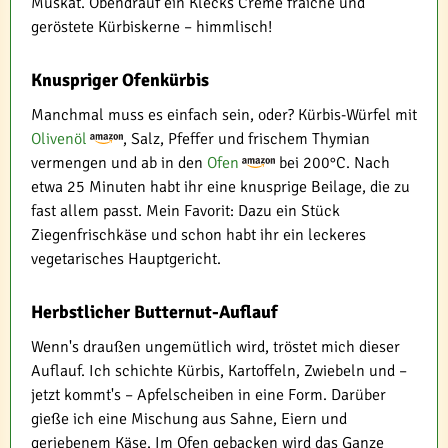
Muskat. Obendrauf ein Klecks Crème fraîche und
geröstete Kürbiskerne – himmlisch!
Knuspriger Ofenkürbis
Manchmal muss es einfach sein, oder? Kürbis-Würfel mit
Olivenöl
, Salz, Pfeffer und frischem Thymian
vermengen und ab in den
Ofen
bei 200°C. Nach
etwa 25 Minuten habt ihr eine knusprige Beilage, die zu
fast allem passt. Mein Favorit: Dazu ein Stück
Ziegenfrischkäse und schon habt ihr ein leckeres
vegetarisches Hauptgericht.
Herbstlicher Butternut-Auflauf
Wenn's draußen ungemütlich wird, tröstet mich dieser
Auflauf. Ich schichte Kürbis, Kartoffeln, Zwiebeln und –
jetzt kommt's – Apfelscheiben in eine Form. Darüber
gieße ich eine Mischung aus Sahne, Eiern und
geriebenem Käse. Im Ofen gebacken wird das Ganze