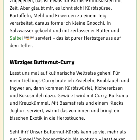
Zugegeben, das ist etwas für Kürbis-Enthusiasten mit
Zeit. Aber glaubt mir, es lohnt sich! Kürbispüree,
Kartoffeln, Mehl und Ei werden zu einem Teig
verarbeitet, daraus forme ich kleine Gnocchi. In
Salzwasser gekocht und mit zerlassener Butter und
Salbei
serviert – das ist purer Herbstgenuss auf
dem Teller.
Würziges Butternut-Curry
Lasst uns mal auf kulinarische Weltreise gehen! Für
mein Lieblings-Curry brate ich Zwiebeln, Knoblauch und
Ingwer an, dann kommen Kürbiswürfel, Kichererbsen
und Kokosmilch dazu. Gewürzt wird mit Curry, Kurkuma
und Kreuzkümmel. Mit Basmatireis und einem Klecks
Joghurt serviert, wärmt das von innen und bringt ein
bisschen Exotik in die Herbstküche.
Seht ihr? Unser Butternut-Kürbis kann so viel mehr als
nur Suppe! Von bodenständig bis exotisch – lasst eurer