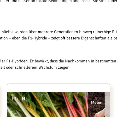
buster und besser an lokale Bedingungen angepasst. Sie sind zudem
Zunächst werden über mehrere Generationen hinweg reinerbige Elt
ion – eben die F1-Hybride – zeigt oft bessere Eigenschaften als be
vieler F1-Hybriden. Er bewirkt, dass die Nachkommen in bestimmten
keit oder schnellerem Wachstum zeigen.