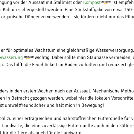
ngung vor der Aussaat mit Stallmist oder
Kompost
ist empfeh
 Kalium sichergestellt werden. Eine Stickstoffgabe von etwa 150-2
organische Dünger zu verwenden – sie fördern nicht nur das Pfla
tigt er für optimales Wachstum eine gleichmäßige Wasserversorgun
ewässerung
wichtig. Dabei sollte man Staunässe vermeiden, 
 Das hilft, die Feuchtigkeit im Boden zu halten und reduziert gl
onders in den ersten Wochen nach der Aussaat. Mechanische Meth
en in Betracht gezogen werden, wobei hier die lokalen Vorschrift
st umweltfreundlicher und hält mich in Bewegung!
hl zu einer ertragreichen und nährstoffreichen Futterquelle für
 Landwirte, die eine zuverlässige Futterquelle auch in den kälte
 für die Tiere als auch für die Landwirte.