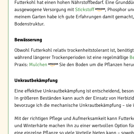
Futterkohl hat einen hohen Nährstoffbedarf. Eine Grunddü
ausgewogene Versorgung mit
Stickstoff
, Phosphor und
meinem Garten habe ich gute Erfahrungen damit gemacht, 
Bodenstruktur.
Bewässerung
Obwohl Futterkohl relativ trockenheitstolerant ist, benö
während längerer Trockenperioden ist eine regelmäßige
B
Praxis:
Mulchen
Sie den Boden um die Pflanzen herum.
Unkrautbekämpfung
Eine effektive Unkrautbekämpfung ist entscheidend, bes
In größeren Beständen kann auch der Einsatz von Herbizid
bevorzuge ich die mechanische Unkrautbekämpfung – sie i
Mit der richtigen Pflege und Aufmerksamkeit kann Futterko
und Winterhärte machen ihn zu einer wertvollen Option für
eine einzelne Pflanze so viele Vorteile bieten kann – sowohl