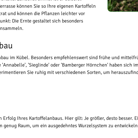
Terrasse können Sie so Ihre eigenen Kartoffeln
trat und können die Pflanzen leichter vor
nkt: Die Ernte gestaltet sich besonders
einsammeln.
nbau
 Anbau im Kübel. Besonders empfehlenswert sind frühe und mittelf
ie 'Annabelle', 'Sieglinde' oder 'Bamberger Hörnchen' haben sic
perimentieren Sie ruhig mit verschiedenen Sorten, um herauszufi
Erfolg Ihres Kartoffelanbaus. Hier gilt: Je größer, desto besser. 
en genug Raum, um ein ausgedehntes Wurzelsystem zu entwickeln 