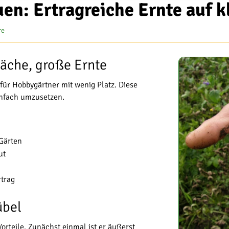
uen: Ertragreiche Ernte auf 
re
läche, große Ernte
 für Hobbygärtner mit wenig Platz. Diese
infach umzusetzen.
Gärten
ut
trag
übel
orteile. Zunächst einmal ist er äußerst