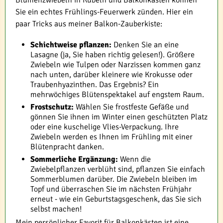
Blumenzwiebeln in Kübeln und Balkonkästen können
Sie ein echtes Frühlings-Feuerwerk zünden. Hier ein
paar Tricks aus meiner Balkon-Zauberkiste:
Schichtweise pflanzen:
Denken Sie an eine
Lasagne (ja, Sie haben richtig gelesen!). Größere
Zwiebeln wie Tulpen oder Narzissen kommen ganz
nach unten, darüber kleinere wie Krokusse oder
Traubenhyazinthen. Das Ergebnis? Ein
mehrwöchiges Blütenspektakel auf engstem Raum.
Frostschutz:
Wählen Sie frostfeste Gefäße und
gönnen Sie ihnen im Winter einen geschützten Platz
oder eine kuschelige Vlies-Verpackung. Ihre
Zwiebeln werden es Ihnen im Frühling mit einer
Blütenpracht danken.
Sommerliche Ergänzung:
Wenn die
Zwiebelpflanzen verblüht sind, pflanzen Sie einfach
Sommerblumen darüber. Die Zwiebeln bleiben im
Topf und überraschen Sie im nächsten Frühjahr
erneut - wie ein Geburtstagsgeschenk, das Sie sich
selbst machen!
Mein persönlicher Favorit für Balkonkästen ist eine