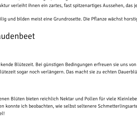
ur verleiht ihnen ein zartes, fast spitzenartiges Aussehen, das j
eilig und bilden meist eine Grundrosette. Die Pflanze wächst horstig
audenbeet
ende Blütezeit. Bei günstigen Bedingungen erfreuen sie uns von J
 Blütezeit sogar noch verlängern. Das macht sie zu echten Dauer
enen Blüten bieten reichlich Nektar und Pollen für viele Klein
en konnte ich beobachten, wie selbst seltenere Schmetterlingsa
el!