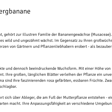
Zwergbanane
, gehört zur illustren Familie der Bananengewächse (Musaceae). Ih
ges wild und ungezähmt wächst. Im Gegensatz zu ihren großwüchs
erzen von Gärtnern und Pflanzenliebhabern erobert - als bezaube
kte und dennoch beeindruckende Wuchsform. Mit einer Höhe von 15
 Ihre großen, länglichen Blätter verleihen der Pflanze ein unver
na sind ihre faszinierenden rosa gefärbten, essbaren Früchte. Zw
schlagbar.
rt sich über Ableger, die am Fuß der Mutterpflanze entstehen - ein
 Garten macht. Ihre Anpassungsfähigkeit an verschiedene Umgebun