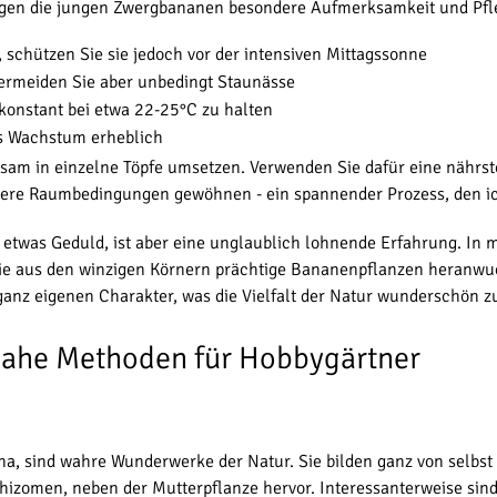
ötigen die jungen Zwergbananen besondere Aufmerksamkeit und Pfl
, schützen Sie sie jedoch vor der intensiven Mittagssonne
vermeiden Sie aber unbedingt Staunässe
konstant bei etwa 22-25°C zu halten
das Wachstum erheblich
am in einzelne Töpfe umsetzen. Verwenden Sie dafür eine nährsto
re Raumbedingungen gewöhnen - ein spannender Prozess, den ich
twas Geduld, ist aber eine unglaublich lohnende Erfahrung. In 
ie aus den winzigen Körnern prächtige Bananenpflanzen heranwu
ganz eigenen Charakter, was die Vielfalt der Natur wunderschön zu
ahe Methoden für Hobbygärtner
a, sind wahre Wunderwerke der Natur. Sie bilden ganz von selbst 
zomen, neben der Mutterpflanze hervor. Interessanterweise sind si