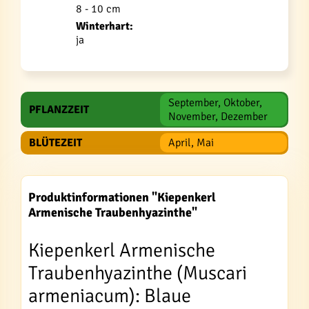
8 - 10 cm
Winterhart:
ja
September, Oktober,
PFLANZZEIT
November, Dezember
BLÜTEZEIT
April, Mai
Produktinformationen "Kiepenkerl
Armenische Traubenhyazinthe"
Kiepenkerl Armenische
Traubenhyazinthe (Muscari
armeniacum): Blaue