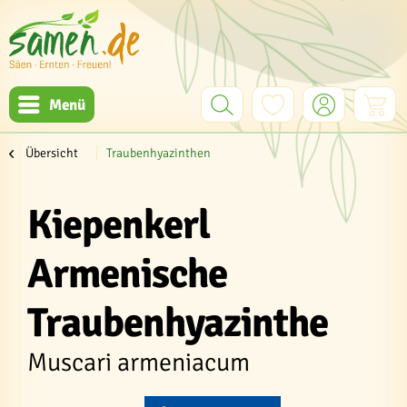
Menü
Übersicht
Traubenhyazinthen
Kiepenkerl
Armenische
Traubenhyazinthe
Muscari armeniacum