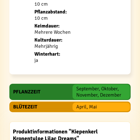
10 cm
Pflanzabstand:
10 cm
Keimdauer:
Mehrere Wochen
Kulturdauer:
Mehrjährig
Winterhart:
ja
September, Oktober,
PFLANZZEIT
November, Dezember
BLÜTEZEIT
April, Mai
Produktinformationen "Kiepenkerl
Kronentulpe Lilac Dreams"