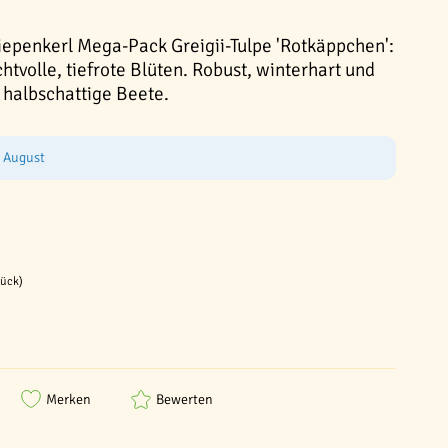
iepenkerl Mega-Pack Greigii-Tulpe 'Rotkäppchen':
htvolle, tiefrote Blüten. Robust, winterhart und
s halbschattige Beete.
e August
tück)
Merken
Bewerten