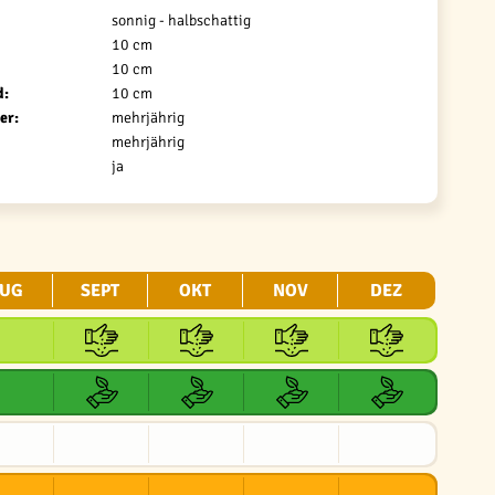
sonnig - halbschattig
10 cm
10 cm
d:
10 cm
er:
mehrjährig
mehrjährig
ja
UG
SEPT
OKT
NOV
DEZ