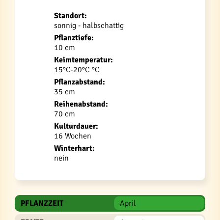
Standort:
sonnig - halbschattig
Pflanztiefe:
10 cm
Keimtemperatur:
15°C-20°C °C
Pflanzabstand:
35 cm
Reihenabstand:
70 cm
Kulturdauer:
16 Wochen
Winterhart:
nein
PFLANZZEIT
April