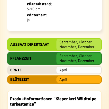
Pflanzabstand:
5-10 cm
Winterhart:
ja
September, Oktober,
AUSSAAT DIREKTSAAT
November, Dezember
September, Oktober,
PFLANZZEIT
November, Dezember
ERNTE
April
BLÜTEZEIT
April
Produktinformationen "Kiepenkerl Wildtulpe
turkestanica"