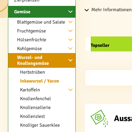
Zierpflanzen
Mehr Informationen 
Gemüse
Blattgemüse und Salate
Fruchtgemüse
Hülsenfrüchte
Topseller
Kohlgemüse
Wurzel- und
Knollengemüse
Herbstrüben
Inkawurzel / Yacon
Kartoffeln
Knollenfenchel
Knollensellerie
Auss
Knollenziest
Knolliger Sauerklee