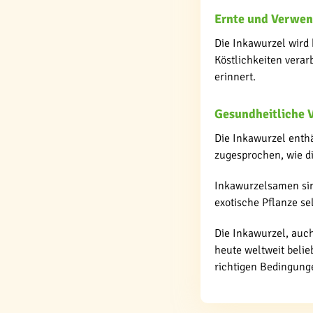
Ernte und Verwe
Die Inkawurzel wird
Köstlichkeiten verar
erinnert.
Gesundheitliche V
Die Inkawurzel enthä
zugesprochen, wie d
Inkawurzelsamen sind
exotische Pflanze s
Die Inkawurzel, auch
heute weltweit belie
richtigen Bedingung