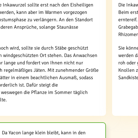
e Inkawurzel sollte erst nach den Eisheiligen
Die Inka
t werden, kann aber im Warmen vorgezogen
Beim erst
stumsphase zu verlängern. An den Standort
erntereif
sonderen Ansprüche, solange Staunässe
Grabegab
Rhizomen
hoch wird, sollte sie durch Stäbe geschützt
Sie könn
m windgeschützten Ort stehen. Das Anwachsen
werden d
hr lange und fordert von Ihnen nicht nur
roh oder
ch regelmäßiges Jäten. Mit zunehmender Größe
Knollen z
ätter in einem beachtlichen Ausmaß, sodass
Sandkiste
rderlich ist. Dafür steigt die
 weswegen die Pflanze im Sommer täglich
lte.
Da Yacon lange klein bleibt, kann in den