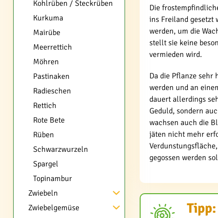
Kohlrüben / Steckrüben
Die frostempfindlich
Kurkuma
ins Freiland gesetz
werden, um die Wach
Mairübe
stellt sie keine be
Meerrettich
vermieden wird.
Möhren
Da die Pflanze sehr 
Pastinaken
werden und an eine
Radieschen
dauert allerdings se
Rettich
Geduld, sondern au
Rote Bete
wachsen auch die Bl
jäten nicht mehr erfo
Rüben
Verdunstungsfläche,
Schwarzwurzeln
gegossen werden sol
Spargel
Topinambur
Zwiebeln
Tipp:
Zwiebelgemüse