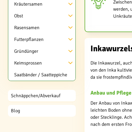
Zwischen
Kräutersamen
werden, u
Obst
Unkräute
Rasensamen
Futterpflanzen
Inkawurzel
Gründünger
Keimsprossen
Die Inkawurzel, auch
von den Inka kultivie
Saatbänder / Saatteppiche
da sie frostempfindlic
Anbau und Pflege
Schnäppchen/Abverkauf
Der Anbau von Inkawu
leichten Boden ohne
Blog
oder Stecklinge. Ac
nach dem ersten Fro