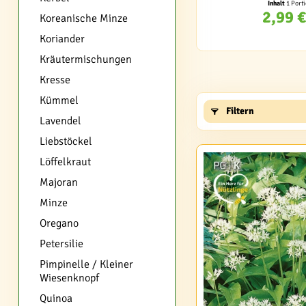
Inhalt
1 Port
2,99 €
Koreanische Minze
Koriander
Kräutermischungen
Kresse
Kümmel
Filtern
Lavendel
Liebstöckel
Löffelkraut
Majoran
Minze
Oregano
Petersilie
Pimpinelle / Kleiner
Wiesenknopf
Quinoa