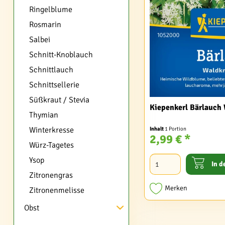
Ringelblume
Rosmarin
Salbei
Schnitt-Knoblauch
Schnittlauch
Schnittsellerie
Süßkraut / Stevia
Kiepenkerl Bärlauch
Thymian
Winterkresse
Inhalt
1 Portion
2,99 € *
Würz-Tagetes
Ysop
In d
Zitronengras
Merken
Zitronenmelisse
Obst