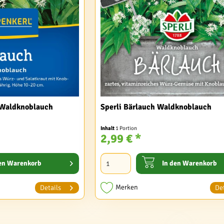
 Waldknoblauch
Sperli Bärlauch Waldknoblauch
Inhalt
1 Portion
2,99 € *
en
Warenkorb
In den
Warenkorb
Merken
Details
Det