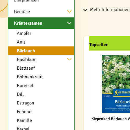
Zierpflanzen
Mehr Informationen 
Gemüse
Kräutersamen
Ampfer
Anis
Topseller
Bärlauch
Basilikum
Blattsenf
Bohnenkraut
Boretsch
Dill
Estragon
Fenchel
Kiepenkerl Bärlauch 
Kamille
Kerbel