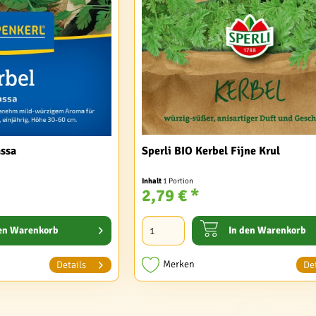
assa
Sperli BIO Kerbel Fijne Krul
Inhalt
1 Portion
2,79 € *
en
Warenkorb
In den
Warenkorb
Merken
Details
Det