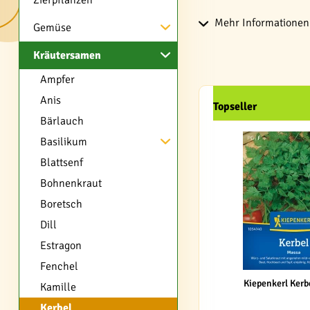
Zierpflanzen
Mehr Informationen 
Gemüse
Kräutersamen
Ampfer
Anis
Topseller
Bärlauch
Basilikum
Blattsenf
Bohnenkraut
Boretsch
Dill
Estragon
Fenchel
Kiepenkerl Kerb
Kamille
Kerbel