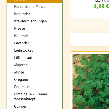
Inhalt
1 Port
1,99 €
Koreanische Minze
Koriander
Kräutermischungen
Kresse
Kümmel
Lavendel
Liebstöckel
Löffelkraut
Majoran
Minze
Oregano
Petersilie
Pimpinelle / Kleiner
Wiesenknopf
Quinoa