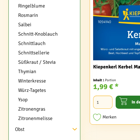
Ringelblume
Rosmarin
Salbei
Schnitt-Knoblauch
Schnittlauch
Schnittsellerie
Süßkraut / Stevia
Kiepenkerl Kerbel M
Thymian
Winterkresse
Inhalt
1 Portion
1,99 € *
Würz-Tagetes
Ysop
In d
Zitronengras
Merken
Zitronenmelisse
Obst