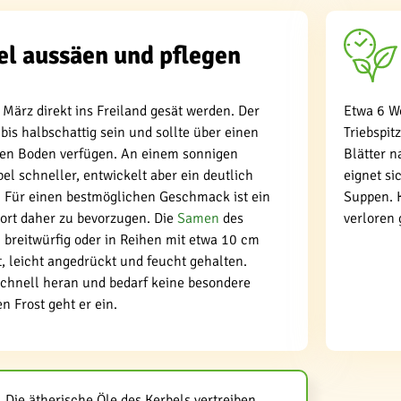
el aussäen und pflegen
März direkt ins Freiland gesät werden. Der
Etwa 6 W
 bis halbschattig sein und sollte über einen
Triebspit
en Boden verfügen. An einem sonnigen
Blätter n
el schneller, entwickelt aber ein deutlich
eignet si
Für einen bestmöglichen Geschmack ist ein
Suppen. 
dort daher zu bevorzugen. Die
Samen
des
verloren 
 breitwürfig oder in Reihen mit etwa 10 cm
, leicht angedrückt und feucht gehalten.
schnell heran und bedarf keine besondere
n Frost geht er ein.
Die ätherische Öle des Kerbels vertreiben