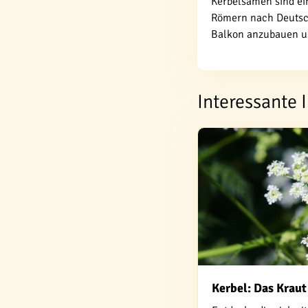
Kerbelsamen sind ei
Römern nach Deutsch
Balkon anzubauen un
Interessante 
Kerbel: Das Krau