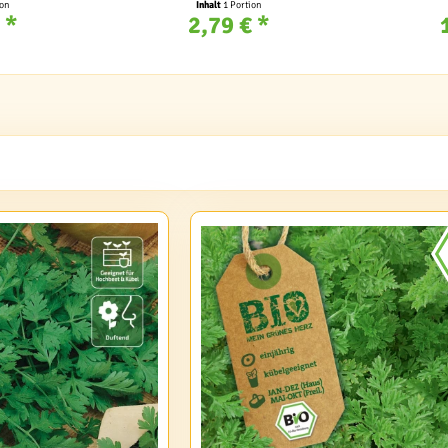
ion
Inhalt
1 Portion
 *
2,79 € *