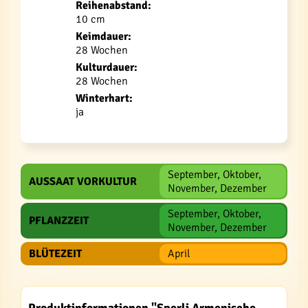
Reihenabstand:
10 cm
Keimdauer:
28 Wochen
Kulturdauer:
28 Wochen
Winterhart:
ja
September, Oktober,
AUSSAAT VORKULTUR
November, Dezember
September, Oktober,
PFLANZZEIT
November, Dezember
BLÜTEZEIT
April