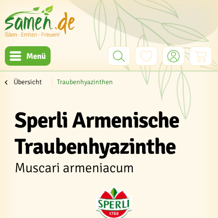
Menü
Übersicht
Traubenhyazinthen
Sperli Armenische
Traubenhyazinthe
Muscari armeniacum