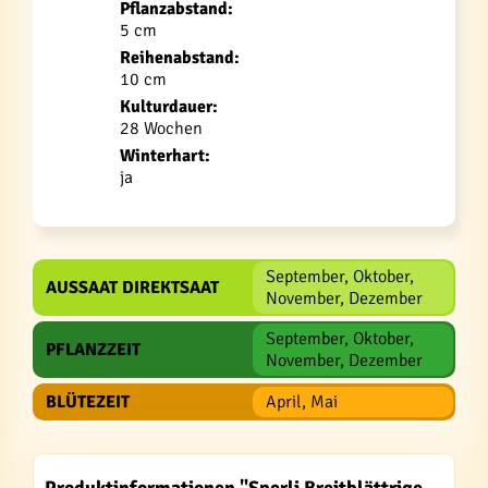
Pflanzabstand:
5 cm
Reihenabstand:
10 cm
Kulturdauer:
28 Wochen
Winterhart:
ja
September, Oktober,
AUSSAAT DIREKTSAAT
November, Dezember
September, Oktober,
PFLANZZEIT
November, Dezember
BLÜTEZEIT
April, Mai