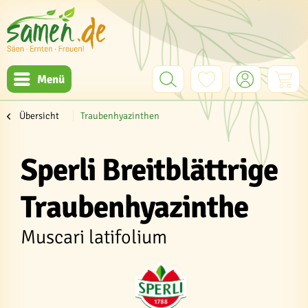
Menü
Übersicht
Traubenhyazinthen
Sperli Breitblättrige
Traubenhyazinthe
Muscari latifolium