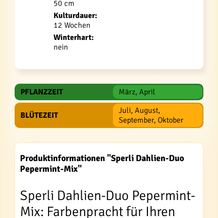
50 cm
Kulturdauer:
12 Wochen
Winterhart:
nein
PFLANZZEIT
März, April
Juli, August,
BLÜTEZEIT
September, Oktober
Produktinformationen "Sperli Dahlien-Duo
Pepermint-Mix"
Sperli Dahlien-Duo Pepermint-
Mix: Farbenpracht für Ihren