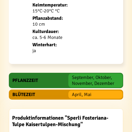
Keimtemperatur:
15°C-20°C °C
Pflanzabstand:
10 cm
Kulturdauer:
ca. 5-6 Monate
Winterhart:
ja
September, Oktober,
PFLANZZEIT
November, Dezember
BLÜTEZEIT
April, Mai
Produktinformationen "Sperli Fosteriana-
Tulpe Kaisertulpen-Mischung"