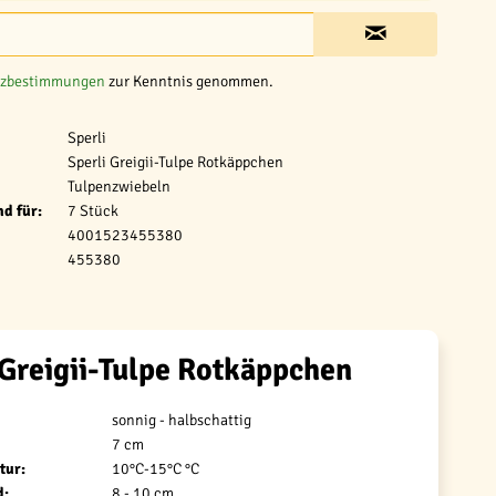
tzbestimmungen
zur Kenntnis genommen.
Sperli
Sperli Greigii-Tulpe Rotkäppchen
Tulpenzwiebeln
d für:
7 Stück
4001523455380
455380
 Greigii-Tulpe Rotkäppchen
sonnig - halbschattig
7 cm
tur:
10°C-15°C °C
d:
8 - 10 cm