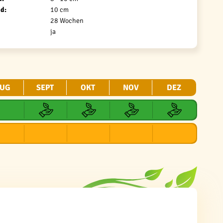
d:
10 cm
28 Wochen
ja
UG
SEPT
OKT
NOV
DEZ