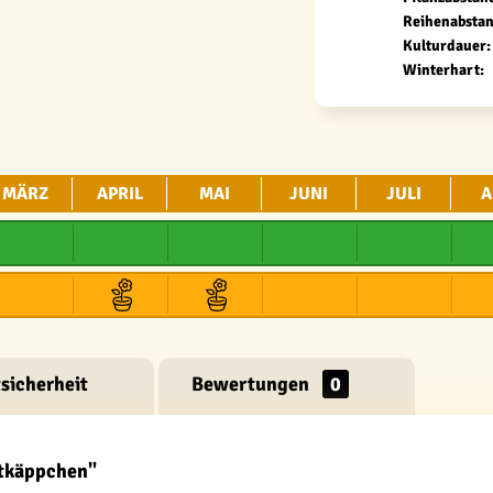
Reihenabstan
Kulturdauer:
Winterhart:
MÄRZ
APRIL
MAI
JUNI
JULI
A
sicherheit
Bewertungen
0
otkäppchen"