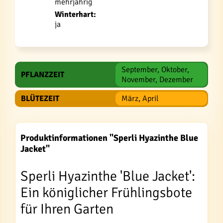
mehrjährig
Winterhart:
ja
September, Oktober,
PFLANZZEIT
November, Dezember
BLÜTEZEIT
März, April
Produktinformationen "Sperli Hyazinthe Blue
Jacket"
Sperli Hyazinthe 'Blue Jacket':
Ein königlicher Frühlingsbote
für Ihren Garten