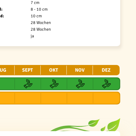
7 cm
d:
8 - 10 cm
d:
10 cm
28 Wochen
28 Wochen
ja
UG
SEPT
OKT
NOV
DEZ