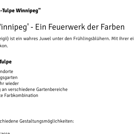
i-Tulpe Winnipeg"
Winnipeg' - Ein Feuerwerk der Farben
reigii) ist ein wahres Juwel unter den Frühlingsblühern. Mit ihre
kon.
Tulpe
andorte
ngsgarten
hr wieder
ig an verschiedene Gartenbereiche
te Farbkombination
rschiedene Gestaltungsmöglichkeiten:
rasse