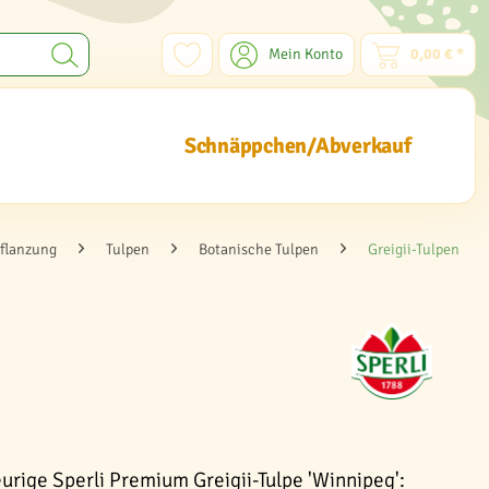
Mein Konto
0,00 € *
Schnäppchen/Abverkauf
flanzung
Tulpen
Botanische Tulpen
Greigii-Tulpen
urige Sperli Premium Greigii-Tulpe 'Winnipeg':