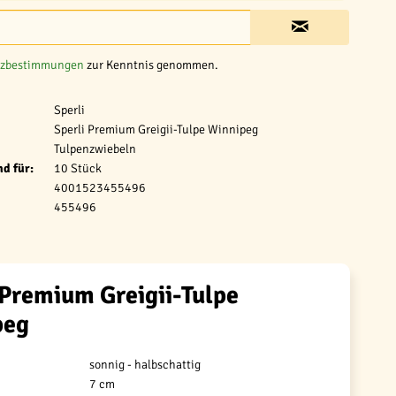
tzbestimmungen
zur Kenntnis genommen.
Sperli
Sperli Premium Greigii-Tulpe Winnipeg
Tulpenzwiebeln
d für:
10 Stück
4001523455496
455496
 Premium Greigii-Tulpe
peg
sonnig - halbschattig
7 cm