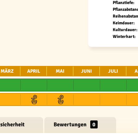
Pflanztiefe:
Pflanzabstan
Reihenabstan
Keimdauer:
Kulturdauer:
Winterhart:
MÄRZ
APRIL
MAI
JUNI
JULI
A
sicherheit
Bewertungen
0