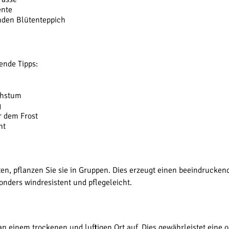
ente
nden Blütenteppich
ende Tipps:
chstum
g
r dem Frost
ht
ten, pflanzen Sie sie in Gruppen. Dies erzeugt einen beeindrucken
onders windresistent und pflegeleicht.
an einem trockenen und luftigen Ort auf. Dies gewährleistet eine o