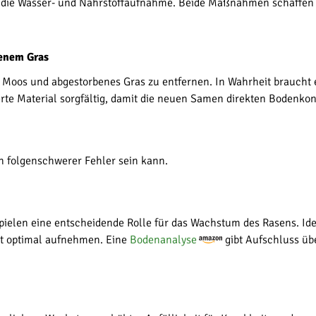
ert die Wasser- und Nährstoffaufnahme. Beide Maßnahmen schaffen
benem Gras
 um Moos und abgestorbenes Gras zu entfernen. In Wahrheit brauch
erte Material sorgfältig, damit die neuen Samen direkten Bodenko
n folgenschwerer Fehler sein kann.
elen eine entscheidende Rolle für das Wachstum des Rasens. Ideal
cht optimal aufnehmen. Eine
Bodenanalyse
gibt Aufschluss üb