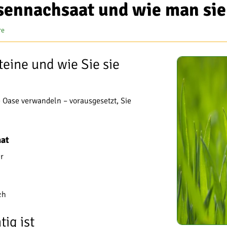
asennachsaat und wie man sie
re
eine und wie Sie sie
 Oase verwandeln – vorausgesetzt, Sie
aat
er
ch
ig ist