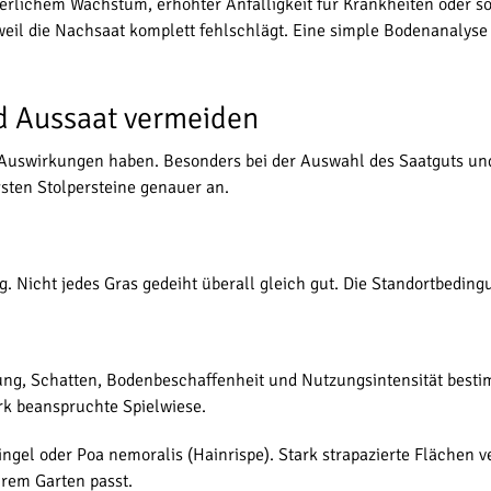
lichem Wachstum, erhöhter Anfälligkeit für Krankheiten oder s
eil die Nachsaat komplett fehlschlägt. Eine simple Bodenanalyse
d Aussaat vermeiden
uswirkungen haben. Besonders bei der Auswahl des Saatguts und d
sten Stolpersteine genauer an.
. Nicht jedes Gras gedeiht überall gleich gut. Die Standortbedin
lung, Schatten, Bodenbeschaffenheit und Nutzungsintensität besti
rk beanspruchte Spielwiese.
ingel oder Poa nemoralis (Hainrispe). Stark strapazierte Flächen 
hrem Garten passt.