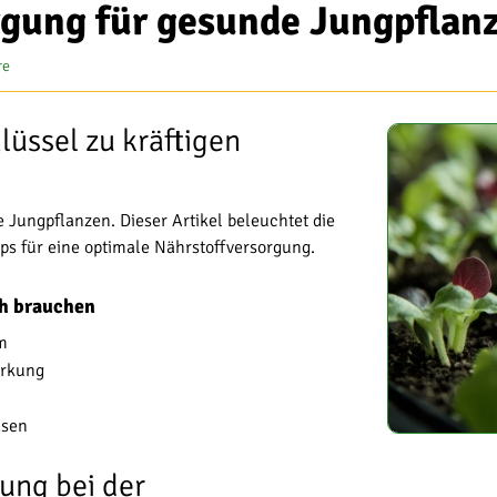
rgung für gesunde Jungpflan
re
üssel zu kräftigen
e Jungpflanzen. Dieser Artikel beleuchtet die
ps für eine optimale Nährstoffversorgung.
ch brauchen
m
irkung
asen
ung bei der