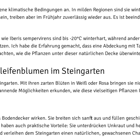
ene klimatische Bedingungen an. In milden Regionen sind sie wint
in, treiben aber im Frühjahr zuverlässig wieder aus. Es ist beein
n wie Iberis sempervirens sind bis -20°C winterhart, während ander
tzen. Ich habe die Erfahrung gemacht, dass eine Abdeckung mit Tan
obachten, wie die Pflanzen unter dieser natürlichen Decke überwin
hleifenblumen im Steingarten
arten. Mit ihren zarten Blüten in Weiß oder Rosa bringen sie nic
annende Möglichkeiten erkunden, wie diese vielseitigen Pflanzen
s Bodendecker wirken. Sie breiten sich sanft aus und füllen gesc
haben auch praktische Vorteile: Sie unterdrücken Unkraut und hel
d verleihen dem Steingarten einen natürlichen, gewachsenen Cha